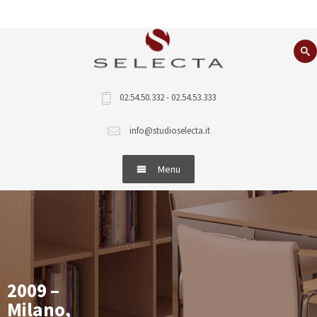
02.54.50.332 - 02.54.53.333
info@studioselecta.it
Menu
Home
Cosa facciamo
Immobili
2009 –
Milano,