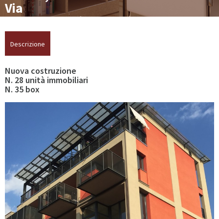
Dal 1995 ad oggi
Via
Montecuccoli
Privacy
36
Descrizione
Contatti
Nuova costruzione
N. 28 unità immobiliari
N. 35 box