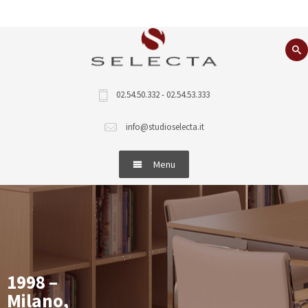
02.54.50.332 - 02.54.53.333
info@studioselecta.it
Menu
Home
Cosa facciamo
Immobili
1998 –
Milano,